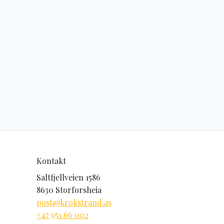
Kontakt
Saltfjellveien 1586
8630 Storforsheia
post@krokstrand.as
+47 951 66 002