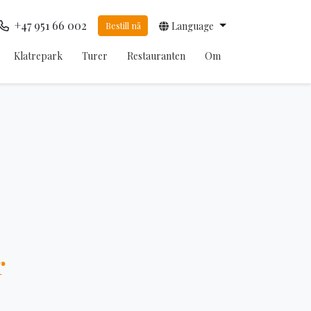
+47 951 66 002
Bestill nå
Language
Klatrepark
Turer
Restauranten
Om
r